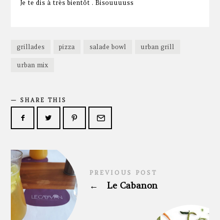
Je te dis à très bientôt . Bisouuuuss
grillades
pizza
salade bowl
urban grill
urban mix
SHARE THIS
PREVIOUS POST
←
Le Cabanon